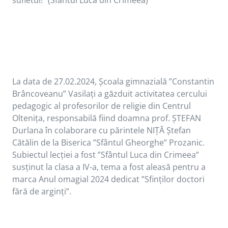
sufletul!” (Sfântul Luca din Crimeea)
La data de 27.02.2024, Școala gimnazială ”Constantin
Brâncoveanu” Vasilați a găzduit activitatea cercului
pedagogic al profesorilor de religie din Centrul
Oltenița, responsabilă fiind doamna prof. ȘTEFAN
Durlana în colaborare cu părintele NIȚĂ Ștefan
Cătălin de la Biserica ”Sfântul Gheorghe” Prozanic.
Subiectul lecției a fost ”Sfântul Luca din Crimeea”
susținut la clasa a IV-a, tema a fost aleasă pentru a
marca Anul omagial 2024 dedicat ”Sfinților doctori
fără de arginți”.