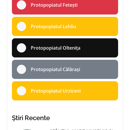
Protopopiatul Fetești
Protopopiatul Lehliu
Protopopiatul Oltenița
Protopopiatul Călărași
Protopopiatul Urziceni
Știri Recente