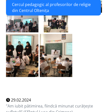
Cercul pedagogic al profesorilor de religie
din Centrul Oltenița
29.02.2024
”Am iubit pătimirea, fiindcă minunat curățește