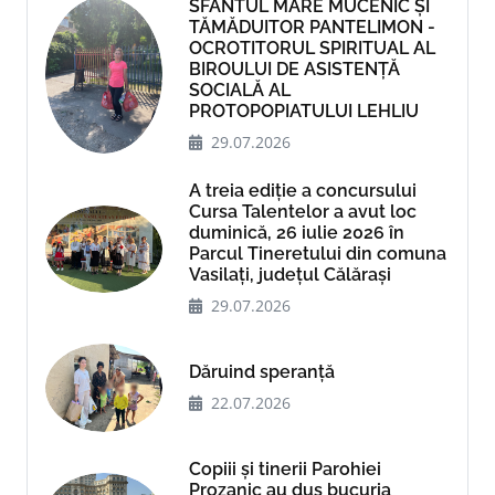
SFÂNTUL MARE MUCENIC ȘI
TĂMĂDUITOR PANTELIMON -
OCROTITORUL SPIRITUAL AL
BIROULUI DE ASISTENȚĂ
SOCIALĂ AL
PROTOPOPIATULUI LEHLIU
29.07.2026
A treia ediție a concursului
Cursa Talentelor a avut loc
duminică, 26 iulie 2026 în
Parcul Tineretului din comuna
Vasilați, județul Călărași
29.07.2026
Dăruind speranță
22.07.2026
Copiii și tinerii Parohiei
Prozanic au dus bucuria