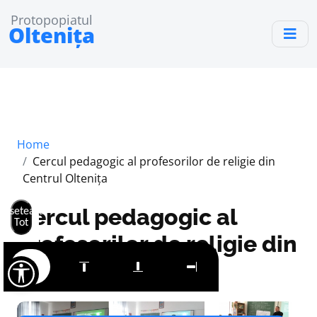
Protopopiatul
Oltenița
Home
Cercul pedagogic al profesorilor de religie din
Centrul Oltenița
Cercul pedagogic al
Resetează
Tot
profesorilor de religie din
Centrul Oltenița