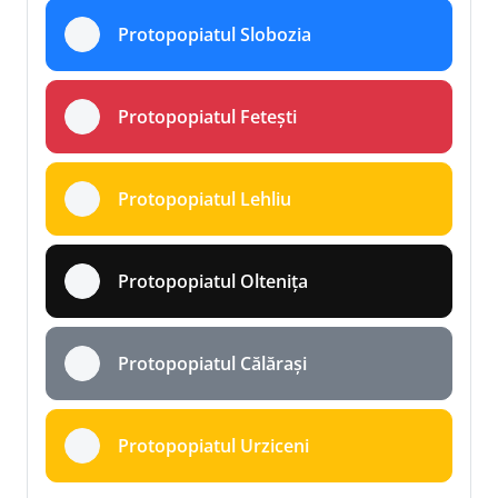
Protopopiatul Slobozia
Protopopiatul Fetești
Protopopiatul Lehliu
Protopopiatul Oltenița
Protopopiatul Călărași
Protopopiatul Urziceni