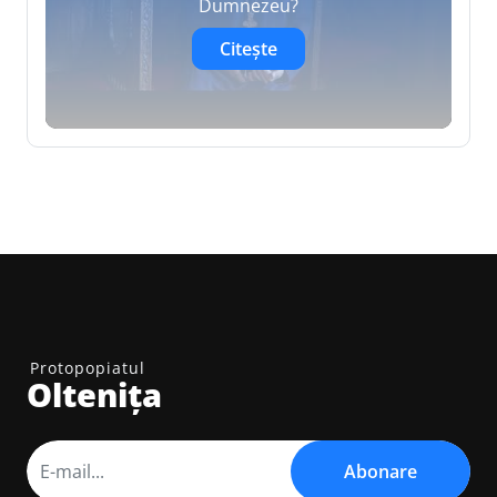
Dumnezeu?
Citește
Protopopiatul
Oltenița
Abonare