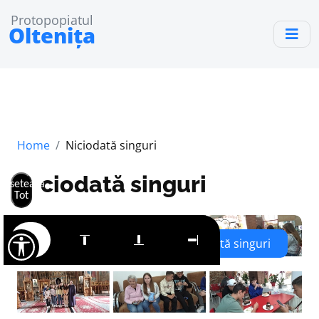
Protopopiatul
Oltenița
Home
Niciodată singuri
Niciodată singuri
Resetează
Tot
Niciodată singuri