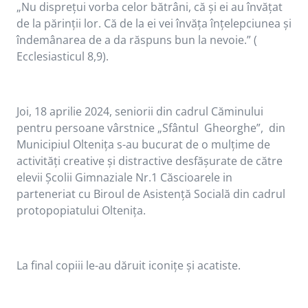
„Nu disprețui vorba celor bătrâni, că și ei au învățat
de la părinții lor. Că de la ei vei învăța înțelepciunea și
îndemânarea de a da răspuns bun la nevoie.” (
Ecclesiasticul 8,9).
Joi, 18 aprilie 2024, seniorii din cadrul Căminului
pentru persoane vârstnice „Sfântul Gheorghe”, din
Municipiul Oltenița s-au bucurat de o mulțime de
activități creative și distractive desfășurate de către
elevii Școlii Gimnaziale Nr.1 Căscioarele in
parteneriat cu Biroul de Asistență Socială din cadrul
protopopiatului Oltenița.
La final copiii le-au dăruit iconițe și acatiste.