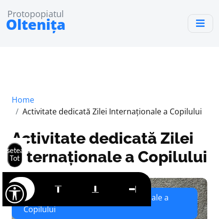
Protopopiatul
Oltenița
Home
Activitate dedicată Zilei Internaționale a Copilului
Activitate dedicată Zilei
Resetează
Internaționale a Copilului
Tot
Activitate dedicată Zilei Internaționale a
Copilului