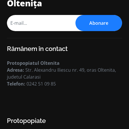
Oltenița
Abonare
Rămânem în contact
Protopopiatul Oltenita
Adresa:
Str. Alexandru Iliescu nr. 49, oras Oltenita,
judetul Calarasi
Telefon:
0242 51 09 85
Protopopiate