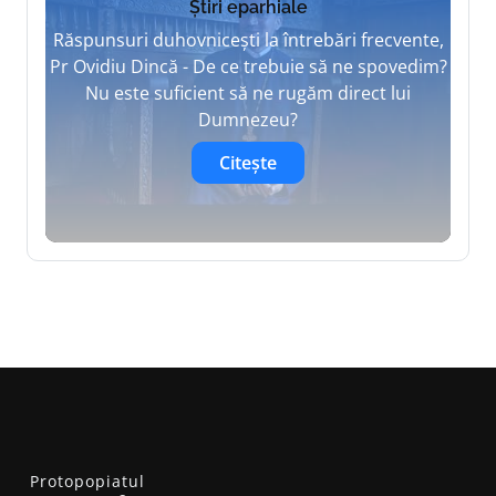
Știri eparhiale
Răspunsuri duhovnicești la întrebări frecvente,
Pr Ovidiu Dincă - De ce trebuie să ne spovedim?
Nu este suficient să ne rugăm direct lui
Dumnezeu?
Citește
Protopopiatul