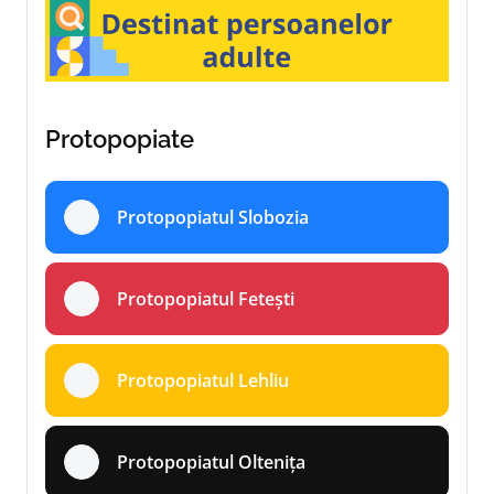
Protopopiate
Protopopiatul Slobozia
Protopopiatul Fetești
Protopopiatul Lehliu
Protopopiatul Oltenița