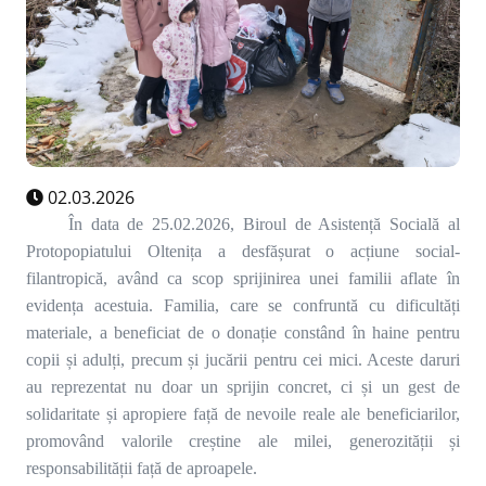
02.03.2026
În data de 25.02.2026, Biroul de Asistență Socială al
Protopopiatului Oltenița a desfășurat o acțiune social-
filantropică, având ca scop sprijinirea unei familii aflate în
evidența acestuia. Familia, care se confruntă cu dificultăți
materiale, a beneficiat de o donație constând în haine pentru
copii și adulți, precum și jucării pentru cei mici. Aceste daruri
au reprezentat nu doar un sprijin concret, ci și un gest de
solidaritate și apropiere față de nevoile reale ale beneficiarilor,
promovând valorile creștine ale milei, generozității și
responsabilității față de aproapele.