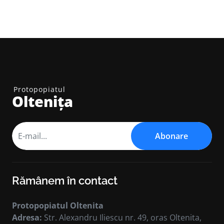
Protopopiatul
Oltenița
Abonare
Rămânem în contact
Protopopiatul Oltenita
Adresa:
Str. Alexandru Iliescu nr. 49, oras Oltenita,