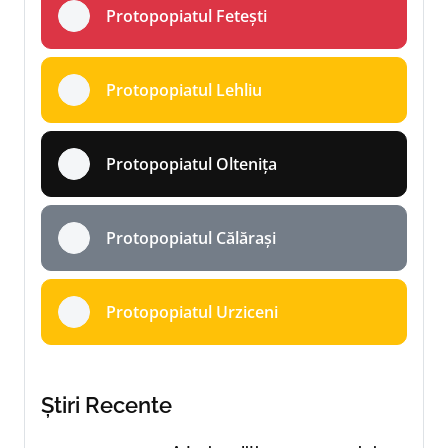
Protopopiatul Fetești
Protopopiatul Lehliu
Protopopiatul Oltenița
Protopopiatul Călărași
Protopopiatul Urziceni
Știri Recente