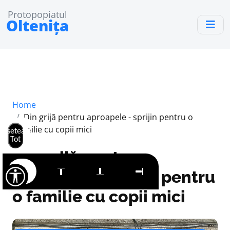
Protopopiatul
Oltenița
Home
Din grijă pentru aproapele - sprijin pentru o
familie cu copii mici
Resetează
Tot
Din grijă pentru
aproapele - sprijin pentru
o familie cu copii mici