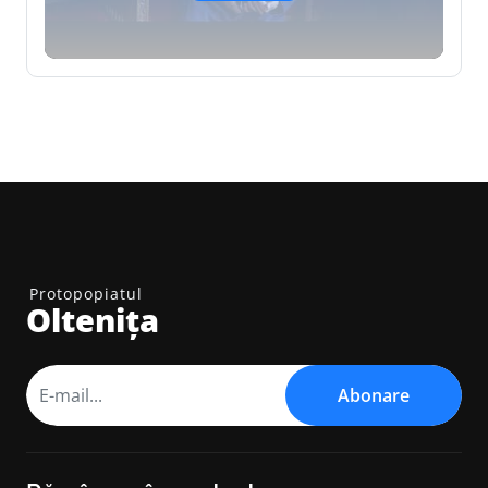
Protopopiatul
Oltenița
Abonare