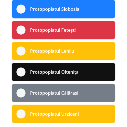
Protopopiatul Slobozia
Protopopiatul Fetești
Protopopiatul Lehliu
Protopopiatul Oltenița
Protopopiatul Călărași
Protopopiatul Urziceni