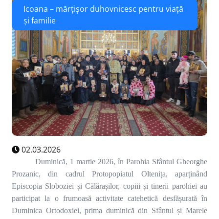
Icoana – mărțișor duhovnicesc pentru viață
și familie
02.03.2026
Duminică, 1 martie 2026, în Parohia Sfântul Gheorghe
Prozanic, din cadrul Protopopiatul Oltenița, aparținând
Episcopia Sloboziei și Călărașilor, copiii și tinerii parohiei au
participat la o frumoasă activitate catehetică desfășurată în
Duminica Ortodoxiei, prima duminică din Sfântul și Marele