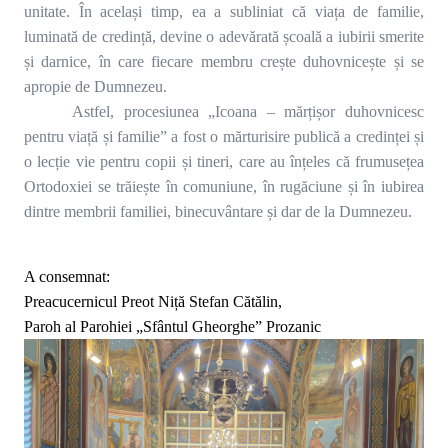
unitate. În același timp, ea a subliniat că viața de familie,
luminată de credință, devine o adevărată școală a iubirii smerite
și darnice, în care fiecare membru crește duhovnicește și se
apropie de Dumnezeu.
Astfel, procesiunea „Icoana – mărțișor duhovnicesc
pentru viață și familie” a fost o mărturisire publică a credinței și
o lecție vie pentru copii și tineri, care au înțeles că frumusețea
Ortodoxiei se trăiește în comuniune, în rugăciune și în iubirea
dintre membrii familiei, binecuvântare și dar de la Dumnezeu.
A consemnat:
Preacucernicul Preot Niță Stefan Cătălin,
Paroh al Parohiei „Sfântul Gheorghe” Prozanic