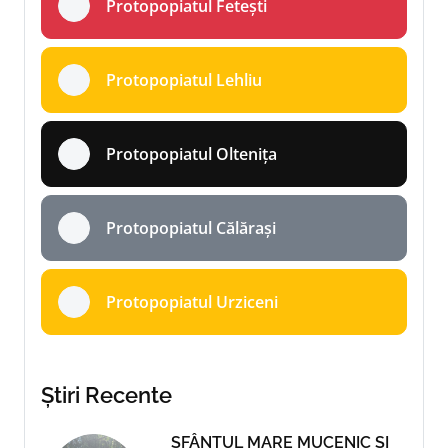
Protopopiatul Fetești
Protopopiatul Lehliu
Protopopiatul Oltenița
Protopopiatul Călărași
Protopopiatul Urziceni
Știri Recente
SFÂNTUL MARE MUCENIC ȘI