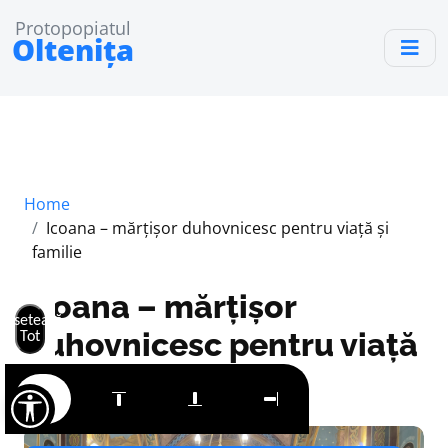
Protopopiatul
Oltenița
Home
Icoana – mărțișor duhovnicesc pentru viață și
familie
Icoana – mărțișor
Resetează
duhovnicesc pentru viață
Tot
și familie