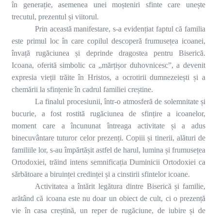
în generație, asemenea unei moșteniri sfinte care unește
trecutul, prezentul și viitorul.
Prin această manifestare, s-a evidențiat faptul că familia
este primul loc în care copilul descoperă frumusețea icoanei,
învață rugăciunea și deprinde dragostea pentru Biserică.
Icoana, oferită simbolic ca „mărțișor duhovnicesc”, a devenit
expresia vieții trăite în Hristos, a ocrotirii dumnezeiești și a
chemării la sfințenie în cadrul familiei creștine.
La finalul procesiunii, într-o atmosferă de solemnitate și
bucurie, a fost rostită rugăciunea de sfințire a icoanelor,
moment care a încununat întreaga activitate și a adus
binecuvântare tuturor celor prezenți. Copiii și tinerii, alături de
familiile lor, s-au împărtășit astfel de harul, lumina și frumusețea
Ortodoxiei, trăind intens semnificația Duminicii Ortodoxiei ca
sărbătoare a biruinței credinței și a cinstirii sfintelor icoane.
Activitatea a întărit legătura dintre Biserică și familie,
arătând că icoana este nu doar un obiect de cult, ci o prezență
vie în casa creștină, un reper de rugăciune, de iubire și de