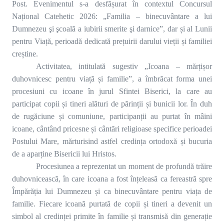
Post. Evenimentul s-a desfășurat în contextul Concursul
Național Catehetic 2026: „Familia – binecuvântare a lui
Dumnezeu şi şcoală a iubirii smerite şi darnice”, dar și al Lunii
pentru Viață, perioadă dedicată prețuirii darului vieții și familiei
creștine.
Activitatea, intitulată sugestiv „Icoana – mărțișor
duhovnicesc pentru viață și familie”, a îmbrăcat forma unei
procesiuni cu icoane în jurul Sfintei Biserici, la care au
participat copii și tineri alături de părinții și bunicii lor. În duh
de rugăciune și comuniune, participanții au purtat în mâini
icoane, cântând pricesne și cântări religioase specifice perioadei
Postului Mare, mărturisind astfel credința ortodoxă și bucuria
de a aparține Bisericii lui Hristos.
Procesiunea a reprezentat un moment de profundă trăire
duhovnicească, în care icoana a fost înțeleasă ca fereastră spre
Împărăția lui Dumnezeu și ca binecuvântare pentru viața de
familie. Fiecare icoană purtată de copii și tineri a devenit un
simbol al credinței primite în familie și transmisă din generație