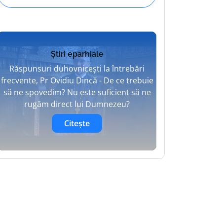
Știri eparhiale
Răspunsuri duhovnicești la întrebări
frecvente, Pr Ovidiu Dincă - De ce trebuie
să ne spovedim? Nu este suficient să ne
rugăm direct lui Dumnezeu?
Citește