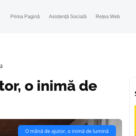
Prima Pagină
Asistență Socială
Rețea Web
nă
or, o inimă de
O mână de ajutor, o inimă de lumină