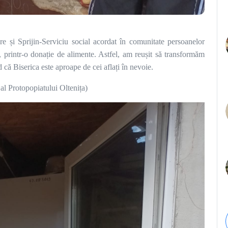
re și Sprijin-Serviciu social acordat în comunitate persoanelor
ate, printr-o donație de alimente. Astfel, am reușit să transformăm
 că Biserica este aproape de cei aflați în nevoie.
al Protopopiatului Oltenița)