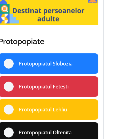
Protopopiate
Protopopiatul Slobozia
Protopopiatul Fetești
Protopopiatul Lehliu
Protopopiatul Oltenița