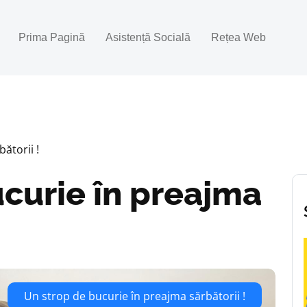
Prima Pagină
Asistență Socială
Rețea Web
ătorii !
ucurie în preajma
Un strop de bucurie în preajma sărbătorii !