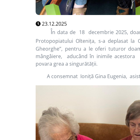
23.12.2025
Î
n data de 18 decembrie 2025, doamn
Protopopiatului Olteniţa, s-a deplasat la
Gheorghe’’, pentru a le oferi tuturor do
mângâiere, aducând în inimile acestora 
povara grea a singurătăţii.
A consemnat Ioniţã Gina Eugenia, asistent