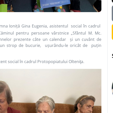
a Ioniţă Gina Eugenia, asistentul social în cadrul
Căminul pentru persoane vârstnice „Sfântul M. Mc.
amnelor prezente câte un calendar şi un cuvânt de
un strop de bucurie, uşurându-le oricât de puţin
 social în cadrul Protopopiatului Olteni
a.
ţ