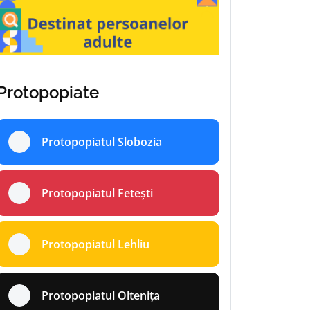
Protopopiate
Protopopiatul Slobozia
Protopopiatul Fetești
Protopopiatul Lehliu
Protopopiatul Oltenița