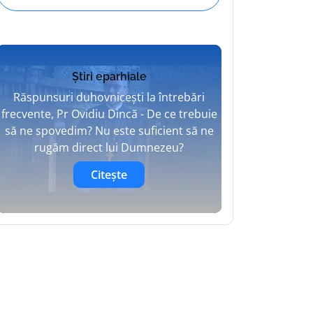
Știri eparhiale
Răspunsuri duhovnicești la întrebări
frecvente, Pr Ovidiu Dincă - De ce trebuie
să ne spovedim? Nu este suficient să ne
rugăm direct lui Dumnezeu?
Citește